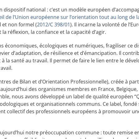
n dispositif national : c’est un modèle européen d’accomp
il de l’Union européenne sur l’orientation tout au long de l
 et non formel (
2012/C 398/01
). Il incarne la volonté de l’
la réflexion, la confiance et la capacité d’agir.
s économiques, écologiques et numériques, fragiliser ce dis
er d’adaptation, de résilience et d’émancipation. Il contribu
la santé au travail. Il permet de faire le lien entre le dév
avail.
es de Bilan et d’Orientation Professionnelle), créée à part
e aujourd’hui des organismes membres en France, Belgique, I
ble, nous avons développé un label de qualité européen “
odologiques et organisationnels communs. Ce label, fondé s
ent collectif des professionnels européens à promouvoir une
jourd’hui notre préoccupation commune : toute remise en