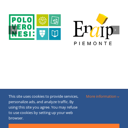
This site uses cookies to provide services,
More information
Copyright © 2020 FECBOP. All Rights Reserved.
personalize ads, and analyze traffic. By
Created by
moderne
webstranky.sk
using this site you agree. You may refuse
Email
to use cookies by setting up your web
browser.