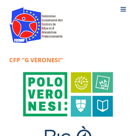
Skip
to
content
CFP “G VERONESI”