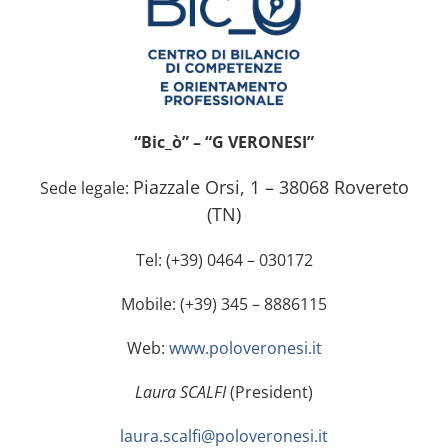
“Bic_ò” – “G VERONESI”
Piazzale Orsi, 1 – 38068 Rovereto
Sede legale:
(TN)
Tel: (+39) 0464 – 030172
Mobile: (+39) 345 – 8886115
Web:
www.poloveronesi.it
Laura SCALFI
(President)
laura.scalfi@poloveronesi.it