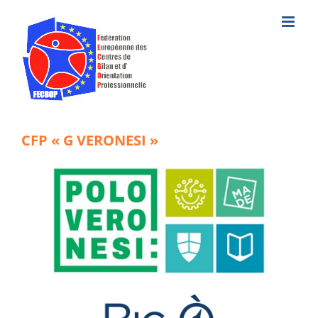
Skip
to
content
CFP « G VERONESI »