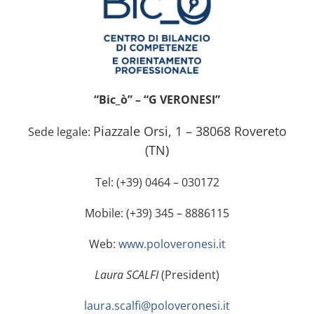
“Bic_ò” – “G VERONESI”
Piazzale Orsi, 1 – 38068 Rovereto
Sede legale:
(TN)
Tel: (+39) 0464 – 030172
Mobile: (+39) 345 – 8886115
Web:
www.poloveronesi.it
Laura SCALFI
(President)
laura.scalfi@poloveronesi.it