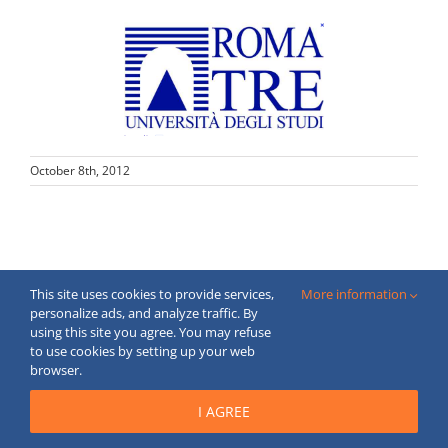
October 8th, 2012
This site uses cookies to provide services,
More information
Copyright © 2020 FECBOP. All Rights Reserved.
personalize ads, and analyze traffic. By
Created by
moderne
webstranky.sk
using this site you agree. You may refuse
to use cookies by setting up your web
Email
browser.
I AGREE