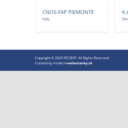
CNOS-FAP PIEMONTE
K.
Italy
Slo
Copyright © 2020 FECBOP. All Rights Reserved.
Created by
moderne
webstranky.sk